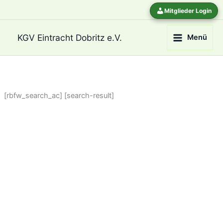
Zum
Mitglieder Login
Inhalt
springen
KGV Eintracht Dobritz e.V.
Menü
[rbfw_search_ac] [search-result]