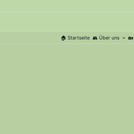
Zum
Inhalt
springen
​🏠 Startseite
​👥 Über uns
🏡